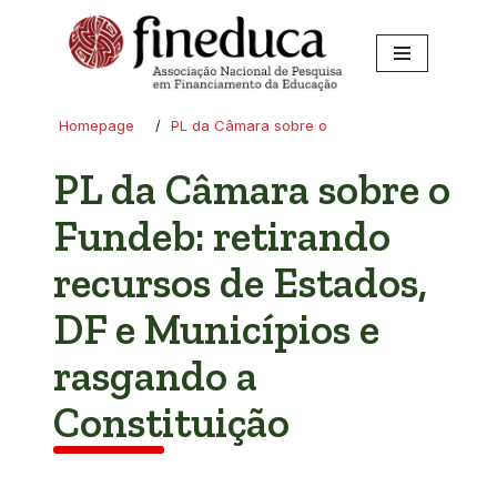
Pular
para
o
Homepage
/
PL da Câmara sobre o
conteúdo
PL da Câmara sobre o
Fundeb: retirando
recursos de Estados,
DF e Municípios e
rasgando a
Constituição