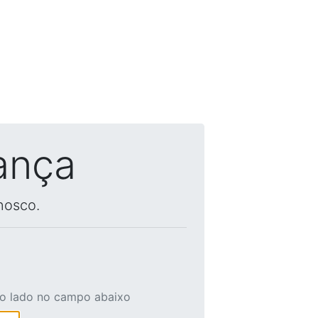
ança
nosco.
ao lado no campo abaixo