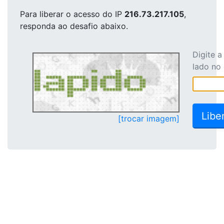
Para liberar o acesso
do IP
216.73.217.105
,
responda ao desafio abaixo.
Digite 
lado no
[trocar imagem]