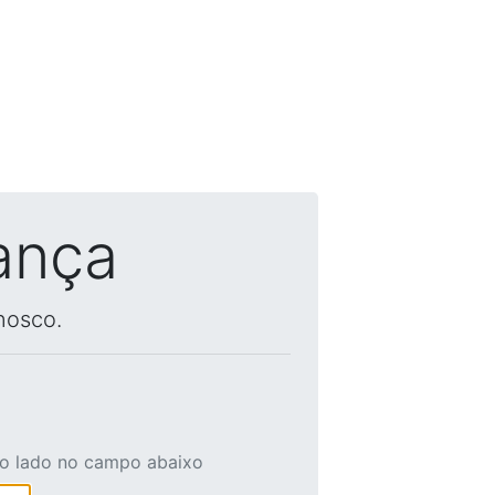
ança
nosco.
ao lado no campo abaixo