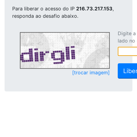
Para liberar o acesso
do IP
216.73.217.153
,
responda ao desafio abaixo.
Digite 
lado no
[trocar imagem]