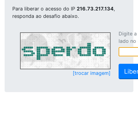
Para liberar o acesso
do IP
216.73.217.134
,
responda ao desafio abaixo.
Digite 
lado no
[trocar imagem]