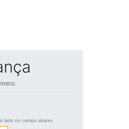
ança
nosco.
ao lado no campo abaixo