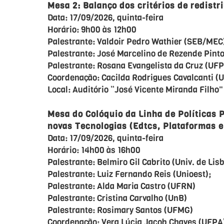
Mesa 2: Balanço dos critérios de redistr
Data: 17/09/2026, quinta-feira
Horário: 9h00 às 12h00
Palestrante: Valdoir Pedro Wathier (SEB/MEC
Palestrante: José Marcelino de Rezende Pint
Palestrante: Rosana Evangelista da Cruz (UFP
Coordenação: Cacilda Rodrigues Cavalcanti (
Local: Auditório “José Vicente Miranda Filho"
Mesa do Colóquio da Linha de Políticas 
novas Tecnologias (Edtcs, Plataformas e
Data: 17/09/2026, quinta-feira
Horário: 14h00 às 16h00
Palestrante: Belmiro Gil Cabrito (Univ. de Lis
Palestrante: Luiz Fernando Reis (Unioest);
Palestrante: Alda Maria Castro (UFRN)
Palestrante: Cristina Carvalho (UnB)
Palestrante: Rosimary Santos (UFMG)
Coordenação: Vera Lúcia Jacob Chaves (UFPA