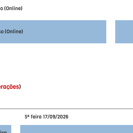
o (Online)
co (Online)
terações
)
5ª feira 17/09/2026
isa